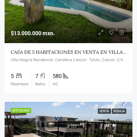
$13.000.000 mxn.
CASA DE 5 HABITACIONES EN VENTA EN VILLA MAGNA, CANCUN, AMBIENTES AMPLIOS, ALBERCA PRIVADA, SALA DE MASAJES/ OPORTUNIDAD!!!
Villa Magna Residencial, Carretera Cancún - Tulum, Cancún, Q.R., México
5
7
580
Recámaras
Baños
m2
DESTACADO
VENTA
REBAJA