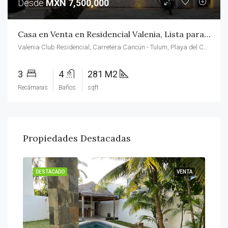
Desde
MXN 7,500,000
Casa en Venta en Residencial Valenia, Lista para entrega.-
Valenia Club Residencial, Carretera Cancún - Tulum, Playa del Carmen, Q.R., México
3
4
281 M2
Recámaras
Baños
sqft
Propiedades Destacadas
ENTA
DESTACADO
VENTA
DES