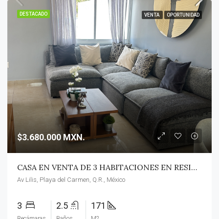
DESTACADO
VENTA
OPORTUNIDAD
$3.680.000 MXN.
CASA EN VENTA DE 3 HABITACIONES EN RESIDENCIAL/ PLAYA DEL CARMEN/ ENTREGA INMEDIATA/ APTO CREDITO.
Av Lilis, Playa del Carmen, Q.R., México
3
2.5
171
Recámaras
Baños
M2