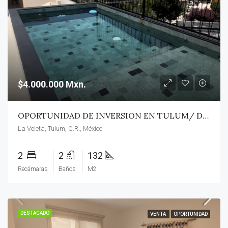
$4.000.000 Mxn.
OPORTUNIDAD DE INVERSION EN TULUM/ DEPARTAMENTO 2 RECAMARAS LOCK OFF CON ALBERCA Y TERRAZA PRIVADA EN EXCELENTE UBICACION
La Veleta, Tulum, Q.R., México
2
2
132
Recámaras
Baños
M2
DESTACADO
VENTA
OPORTUNIDAD