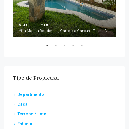
$ 1
$13.000.000 mxn.
Villa Magna Residencial, Carretera Cancún - Tulum, Cancún, Q.R., México
Tipo de Propiedad
Departmento
Casa
Terreno / Lote
Estudio