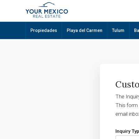
Propiedades
Playa del Carmen
Tulum
Ba
Custo
The Inquir
This form
email inbo
Inquiry Ty