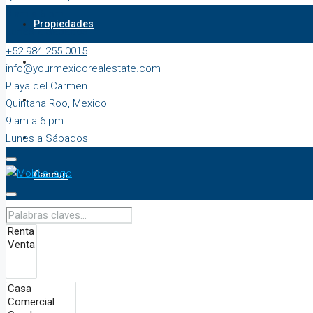
9 am a 6 pm
Propiedades
Lunes a Sábados
+52 984 255 0015
Playa del Carmen
info@yourmexicorealestate.com
Playa del Carmen
Tulum
Quintana Roo, Mexico
9 am a 6 pm
Bacalar
Lunes a Sábados
Cancun
Chetumal
Puerto Aventuras
Nosotros