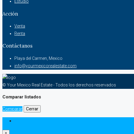
Estudio
Acción
Venta
Renta
Contáctanos
Playa del Carmen, Mexico
info@yourmexicorealestate.com
© Your Mexico Real Estate - Todos los derechos reservados
Comparar listados
Comparar
Cerrar
Iniciar sesión
×