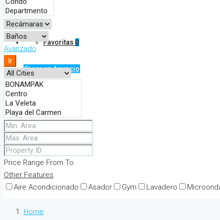
Contacto
Favoritas
0
Avanzado
Ir
Crear un Anuncio
Price Range
From
To
Other Features
Aire Acondicionado
Asador
Gym
Lavadero
Microond
Home