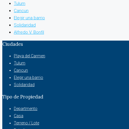
Tulum
Cancun
Elegir una barrio
Solidaridad
Alfredo V. Bonfil
Ciudades
Playa del Carmen
Tulum
Cancun
Elegir una barrio
Solidaridad
Tipo de Propiedad
Departmento
Casa
Terreno / Lote