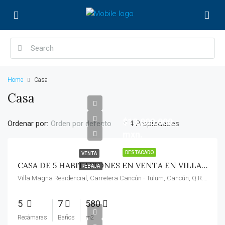
Home
Casa
Casa
$13.000.000
Ordenar por:
4 Propiedades
Orden por defecto
mxn.
DESTACADO
VENTA
CASA DE 5 HABITACIONES EN VENTA EN VILLA MAGNA, CANCUN, AMBIENTES AMPLIOS, ALBERCA PRIVADA, SALA DE MASAJES/ OPORTUNIDAD!!!
REBAJA
Villa Magna Residencial, Carretera Cancún - Tulum, Cancún, Q.R., México
5
7
580
$
Recámaras
Baños
m2