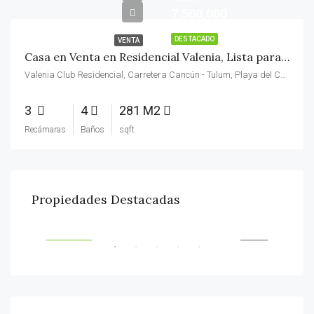
7,500,000
DESTACADO
VENTA
Casa en Venta en Residencial Valenia, Lista para entrega.-
Valenia Club Residencial, Carretera Cancún - Tulum, Playa del Carmen, Q.R., México
3
4
281 M2
Recámaras
Baños
sqft
$13.000.000 mxn.
$ 1
Propiedades Destacadas
Villa Magna Residencial, Carretera Cancún - Tulum, Cancún, Q.R., México
ENTA
DESTACADO
VENTA
DES