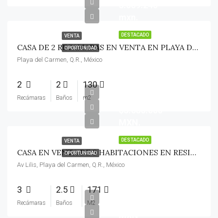
3.559.240
mxn.
DESTACADO
VENTA
CASA DE 2 RECAMARAS EN VENTA EN PLAYA DEL CARMEN/ ENTREGA INMEDIATA/ RESIDENCIAL PRIVADO.
OPORTUNIDAD
Playa del Carmen, Q.R., México
2
2
130
Recámaras
Baños
m2
$3.680.000
MXN.
DESTACADO
VENTA
CASA EN VENTA DE 3 HABITACIONES EN RESIDENCIAL/ PLAYA DEL CARMEN/ ENTREGA INMEDIATA/ APTO CREDITO.
OPORTUNIDAD
Av Lilis, Playa del Carmen, Q.R., México
3
2.5
171
Desde
Recámaras
Baños
M2
MXN